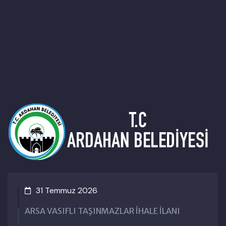
1 Temmuz 2026
3
 VASIFLI TAŞINMAZLAR İHALE İLANI
Karag
Hakk