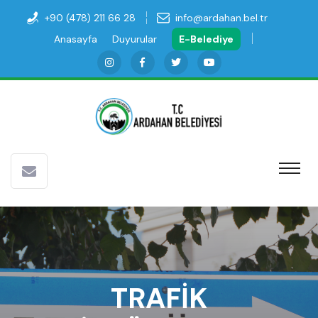
+90 (478) 211 66 28
info@ardahan.bel.tr
Anasayfa
Duyurular
E-Belediye
TRAFİK