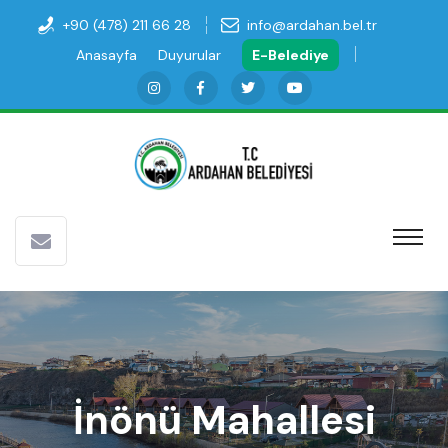
+90 (478) 211 66 28
info@ardahan.bel.tr
Anasayfa
Duyurular
E-Belediye
İnönü Mahallesi