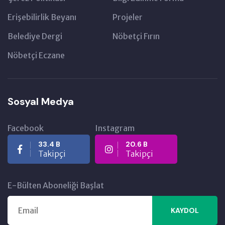
Erişebilirlik Beyanı
Projeler
Belediye Dergi
Nöbetçi Fırın
Nöbetçi Eczane
Sosyal Medya
Facebook
Instagram
33.4 B
20.6 B
Takipçi
Takipçi
E-Bülten Aboneliği Başlat
KAYDOL