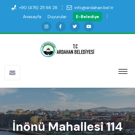
+90 (478) 211 66 28
info@ardahan.bel.tr
Anasayfa
Duyurular
E-Belediye
İnönü Mahallesi 114